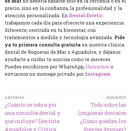
de Mar
no debería basarse solo en la cercanía o en el
precio, sino en la confianza, la profesionalidad y la
atención personalizada. En
Dental Estetic
trabajamos cada día para ofrecerte una experiencia
diferente, centrada en tu bienestar, con
tratamientos a medida y tecnología avanzada.
Pide
ya tu primera consulta gratuita
en nuestra clínica
dental de Roquetas de Mar o Aguadulce, y déjanos
ayudarte a cuidar tu sonrisa como te mereces.
Puedes escribirnos por WhatsApp,
llamarnos
o
enviarnos un mensaje privado por
Instagram
.
Navegación
ANTERIOR
SIGUIENTE
de
Entrada
Entrada
¿Cuánto se cobra por
Todo sobre las
entradas
anterior:
siguiente:
una consulta dental y
limpiezas dentales
qué incluye? Dentista
¿Cómo quedan los
Aguadulce y Clínica
dientes después?