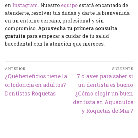
en
Instagram
. Nuestro
equipo
estará encantado de
atenderte, resolver tus dudas y darte la bienvenida
en un entorno cercano, profesional y sin
compromiso.
Aprovecha tu primera consulta
gratuita
para empezar a cuidar de tu salud
bucodental con la atención que mereces.
Navegación
ANTERIOR
SIGUIENTE
de
Entrada
Entrada
¿Qué beneficios tiene la
7 claves para saber si
entradas
anterior:
siguiente:
ortodoncia en adultos?
un dentista es bueno
Dentistas Roquetas
¿Cómo elegir un buen
dentista en Aguadulce
y Roquetas de Mar?