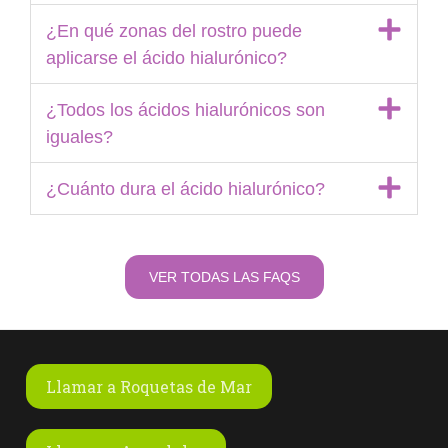
¿En qué zonas del rostro puede
aplicarse el ácido hialurónico?
¿Todos los ácidos hialurónicos son
iguales?
¿Cuánto dura el ácido hialurónico?
VER TODAS LAS FAQS
Llamar a Roquetas de Mar