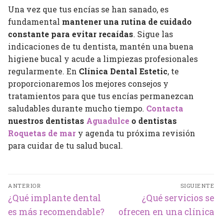
Una vez que tus encías se han sanado, es
fundamental
mantener una rutina de cuidado
constante para evitar recaídas
. Sigue las
indicaciones de tu dentista, mantén una buena
higiene bucal y acude a limpiezas profesionales
regularmente. En
Clínica Dental Estetic
, te
proporcionaremos los mejores consejos y
tratamientos para que tus encías permanezcan
saludables durante mucho tiempo.
Contacta
nuestros dentistas
Aguadulce
o dentistas
Roquetas de mar
y agenda tu próxima revisión
para cuidar de tu salud bucal.
Navegación
ANTERIOR
SIGUIENTE
de
Entrada
Entrada
¿Qué implante dental
¿Qué servicios se
entradas
anterior:
siguiente:
es más recomendable?
ofrecen en una clínica