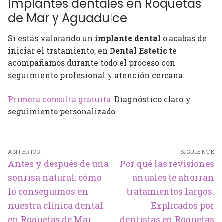
Implantes dentales en Roquetas
de Mar y Aguadulce
Si estás valorando un
implante dental
o acabas de
iniciar el tratamiento, en
Dental Estetic
te
acompañamos durante todo el proceso con
seguimiento profesional y atención cercana.
Primera consulta gratuita
. Diagnóstico claro y
seguimiento personalizado
Navegación
ANTERIOR
SIGUIENTE
de
Entrada
Entrada
Antes y después de una
Por qué las revisiones
entradas
anterior:
siguiente:
sonrisa natural: cómo
anuales te ahorran
lo conseguimos en
tratamientos largos.
nuestra clínica dental
Explicados por
en Roquetas de Mar
dentistas en Roquetas