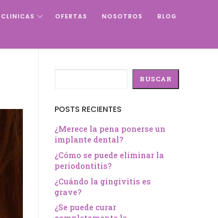
CLINICAS
OFERTAS
NOSOTROS
BLOG
Buscar
BUSCAR
POSTS RECIENTES
¿Merece la pena ponerse un
implante dental?
¿Cómo se puede eliminar la
periodontitis?
¿Cuándo la gingivitis es
grave?
¿Se puede curar
completamente la