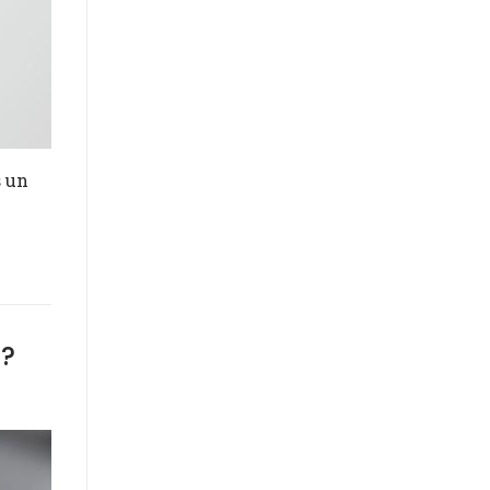
s un
a?